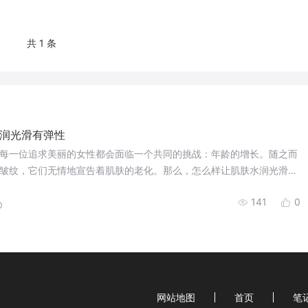
共 1 条
润光滑有弹性
每一位追求美丽的女性都会面临一个共同的挑战：年龄的增长。随之而
皱纹，它们无情地宣告着肌肤的老化。那么，怎么样让肌肤水润光滑有
141
0
0
网站地图
首页
笔