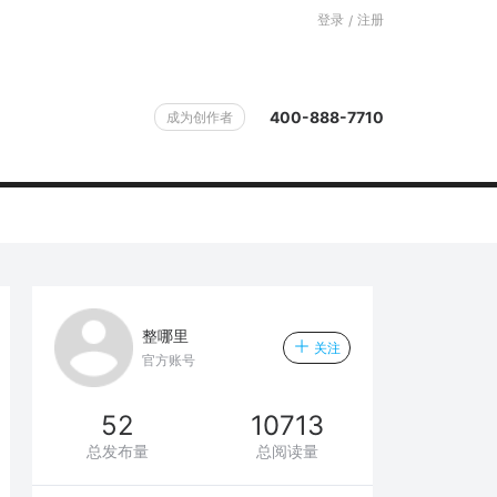
登录
注册
/
400-888-7710
成为创作者
整哪里
关注
官方账号
52
10713
总发布量
总阅读量