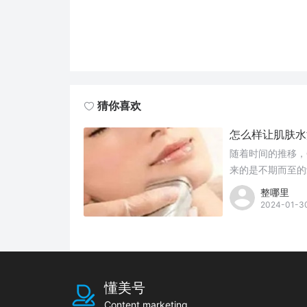
猜你喜欢
怎么样让肌肤水
随着时间的推移，
来的是不期而至的
弹性？
整哪里
2024-01-3
懂美号
Content marketing