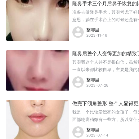
隆鼻手术三个月后鼻子恢复的
准备去做隆鼻手术，其实考虑了好
意思，躺在手术台上的时候还是有
感觉了，做完之后鼻子包着纱布，
整哪里
2023-11-16
隆鼻后整个人变得更加的精致
其实我这个人并不是很自信，虽然
一直以来都比较自卑，主要是我的
感，下定决心之后我决定去做隆鼻
整哪里
2023-07-28
做完下颌角整形 整个人显得
我是一个比较爱漂亮的女孩子，每
面部轮廓稍微有一些方，所以穿什
颌角整形手术。
整哪里
2023-07-14