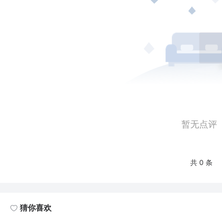
暂无点评
共 0 条
猜你喜欢