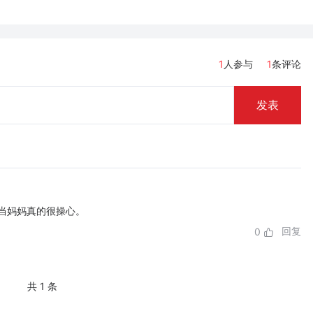
1
人参与
1
条评论
发表
当妈妈真的很操心。
回复
0
共 1 条