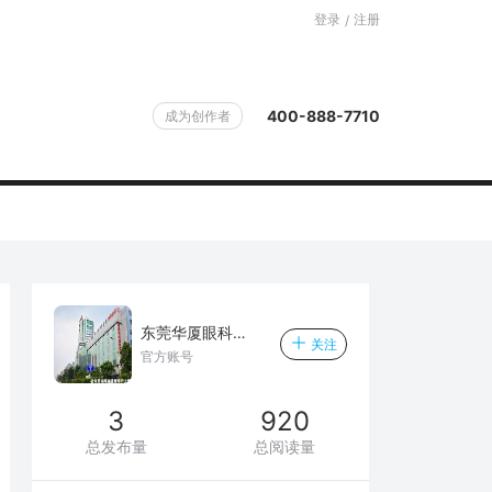
登录
注册
/
400-888-7710
成为创作者
东莞华厦眼科医院
关注
官方账号
3
920
总发布量
总阅读量