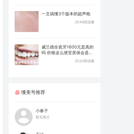
一文搞懂3个版本的超声炮
2046阅读量
威兰德全瓷牙1600元是真的
吗 价格这么便宜质保会是几
年
2024阅读量
懂美号推荐
小春子
暂无简介