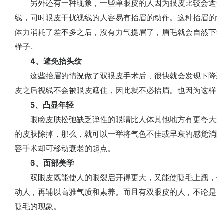
另外还有一种现象，一些单眼皮的人因为眼皮比较会遮
线，同时眼皮干扰视线的人容易有抬眉的动作。这种抬眉的
体力消耗了差不多之后，沒有力气提眉了，眉毛就会自然下
样子。
4、避免抬头纹
这些抬眉的情況做了双眼皮手术后，很快就会发现下降
皮之后视线不会被眼皮遮住，因此就不必抬眉。也因为这样
5、凸显年轻
眼睑皮肤松弛缺乏弹性的眼睛比人体其他地方有更夸大
的皮肤除掉，那么，就可以一举将气色不佳或早衰的感觉消
容手术却可移动衰老的起点。
6、面部美学
双眼皮既能使人的眼裂启开得更大，又能使睫毛上翘，
动人，再辅以高雅气质和素养。而且有双眼皮的人，不论是
睫毛的现象。