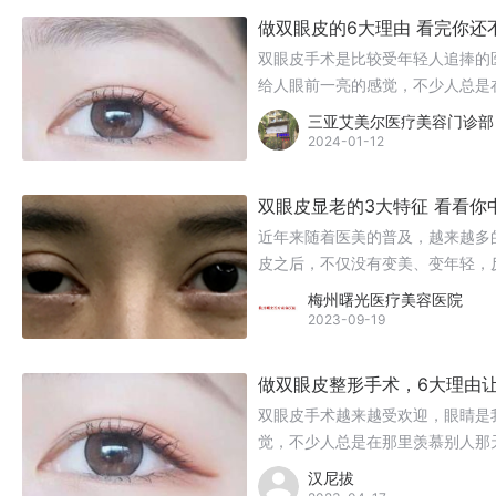
做双眼皮的6大理由 看完你还
双眼皮手术是比较受年轻人追捧的
给人眼前一亮的感觉，不少人总是
着：自己要不要去做个双眼皮呢?
三亚艾美尔医疗美容门诊部
2024-01-12
双眼皮显老的3大特征 看看你
近年来随着医美的普及，越来越多
皮之后，不仅没有变美、变年轻，反
为大家阐述下，希望能帮助大家及
梅州曙光医疗美容医院
2023-09-19
做双眼皮整形手术，6大理由
双眼皮手术越来越受欢迎，眼睛是
觉，不少人总是在那里羡慕别人那
个双眼皮呢?下面小编就来告诉你双
汉尼拔