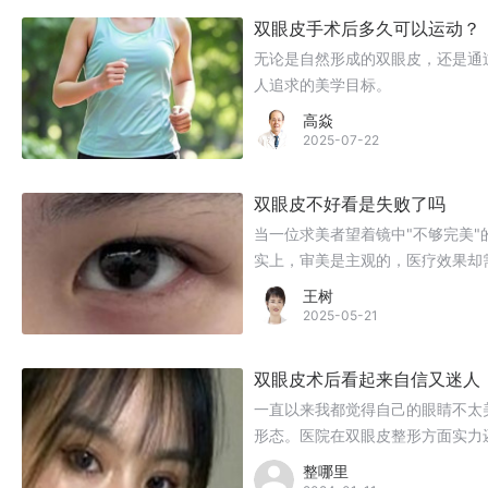
双眼皮手术后多久可以运动？
无论是自然形成的双眼皮，还是通
人追求的美学目标。
高焱
2025-07-22
双眼皮不好看是失败了吗
当一位求美者望着镜中"不够完美
实上，审美是主观的，医疗效果却
王树
2025-05-21
双眼皮术后看起来自信又迷人
一直以来我都觉得自己的眼睛不太
形态。医院在双眼皮整形方面实力
好了手术方案。
整哪里