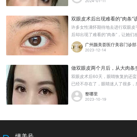
2024-01-11
双眼皮术后出现难看的“肉条”
许多女性满怀期待地去进行双眼皮
后却出现了难看的“肉条”，让她们
条”，又该如何修复呢？
广州颜美荟医疗美容门诊部
2023-12-14
做双眼皮两个月后，从大肉条
双眼皮术后60天，眼睛恢复的还
已经不存在了，眼睛迷人了很多，
复一段时间就会慢慢的改善。
整哪里
2023-10-19
懂美号