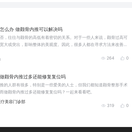
怎么办 做颧骨内推可以解决吗
否，往往与颧骨的高低有着密切的关系。对于一些人来说，颧骨过高可
宽大或突出，影响整体的美观度。因此，很多人都在寻求方法来改善这
手术能否解决呢？
264
0
3
做颧骨内推过多还能修复复位吗
推的人群有很多，特别是一些爱美的人士，但我们都知道颧骨整形手术
而做颧骨内推过多还能修复复位吗？一起来看看吧。
医疗美容门诊部
319
0