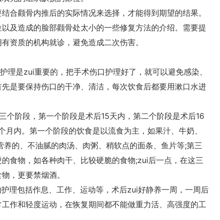
结合颧骨内推后的实际情况来选择，才能得到期望的结果。
以及造成的脸部颧骨处太小的一些修复方法的介绍。需要提
拥有资质的机构就诊，避免造成二次伤害。
护理是zui重要的，把手术伤口护理好了，就可以避免感染、
首先是要保持伤口的干净、清洁，每次饮食后都要用漱口水进
。
三个阶段，第一个阶段是术后15天内，第二个阶段是术后16
3个月内。第一个阶段的饮食是以流食为主，如果汁、牛奶、
营养的、不油腻的肉汤、肉粥、稍软点的面条、鱼片等;第三
的食物，如各种肉干、比较硬脆的食物;zui后一点，在这三
食物，更要禁烟酒。
的护理包括作息、工作、运动等，术后zui好静养一周，一周后
常工作和轻度运动，在恢复期间都不能做重力活、高强度的工
。