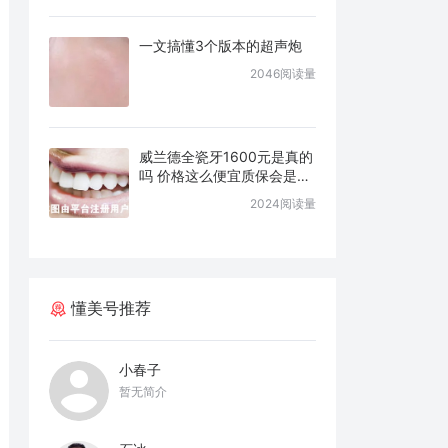
一文搞懂3个版本的超声炮
2046阅读量
威兰德全瓷牙1600元是真的
吗 价格这么便宜质保会是几
年
2024阅读量
懂美号推荐
小春子
暂无简介