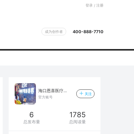
登录
注册
/
400-888-7710
成为创作者
海口恩喜医疗美容门诊部
关注
官方账号
6
1785
总发布量
总阅读量