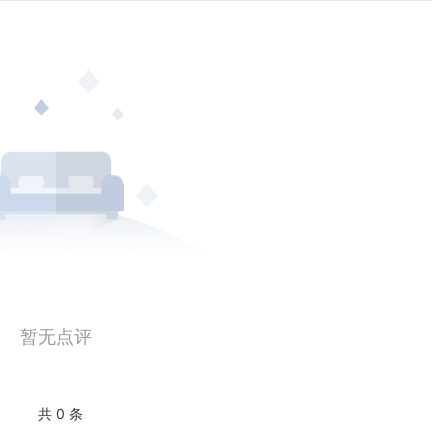
暂无点评
共 0 条