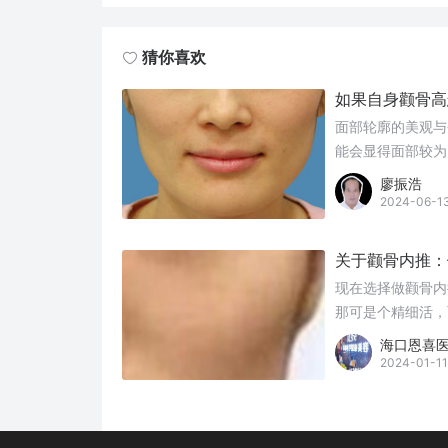
猜你喜欢
如果自身颧骨高
面部轮廓的美观与
能会显得面部较为
一状况。颧骨内推
廖振浩
2024-06-1
关于颧骨内推：
现在选择做颧骨内
那可是个精细活，
海口恩喜
2024-01-11