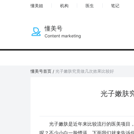
懂美姐
机构
医生
笔记
懂美号
Content marketing
懂美号首页
光子嫩肤究竟做几次效果比较好
/
光子嫩肤
光子嫩肤是近年来比较流行的医美项目，
呢？不少小白一脸懵逼，下面我们就来告诉