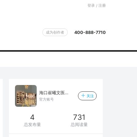
登录
注册
/
400-888-7710
成为创作者
海口崔曦文医疗美容诊所
关注
官方账号
4
731
总发布量
总阅读量