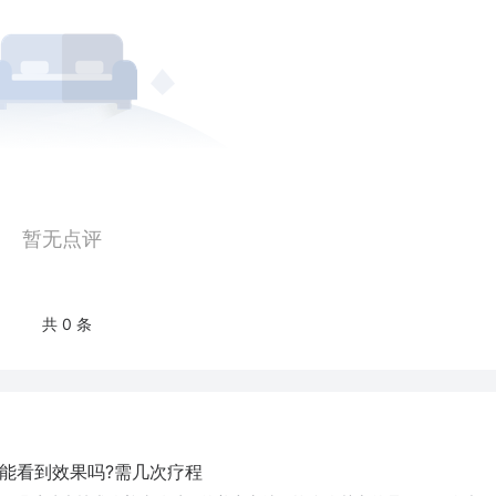
暂无点评
共 0 条
能看到效果吗?需几次疗程