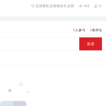
肚脐整容,肚脐整形术,肚脐
183
0
0
人参与
0
条评论
发表