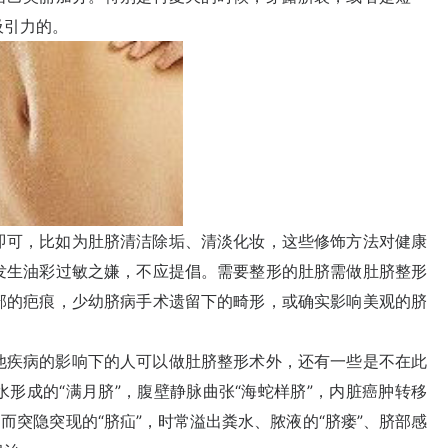
吸引力的。
可，比如为肚脐清洁除垢、清淡化妆，这些修饰方法对健康
发生油彩过敏之嫌，不应提倡。需要整形的肚脐需做肚脐整形
部的疤痕，少幼脐病手术遗留下的畸形，或确实影响美观的脐
疾病的影响下的人可以做肚脐整形术外，还有一些是不在此
形成的“满月脐”，腹壁静脉曲张“海蛇样脐”，内脏癌肿转移
而突隐突现的“脐疝”，时常溢出粪水、脓液的“脐瘘”、脐部感