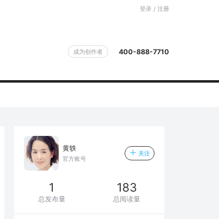
登录
注册
/
400-888-7710
成为创作者
黄轶
关注
官方账号
1
183
总发布量
总阅读量