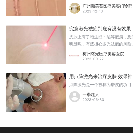
广州颜美荟医疗美容门诊部
2023-12-13
究竟激光祛疤到底有没有效果
皮肤上有了增生或凹陷等疤痕，想
明显呢，有些担心激光祛疤的风险
心的术后风险是这些哦。下面就来
梅州曙光医疗美容医院
2023-09-22
用点阵激光来治疗皮肤 效果神
点阵激光是一个被称为磨皮的项目
一拳超人
2023-06-30