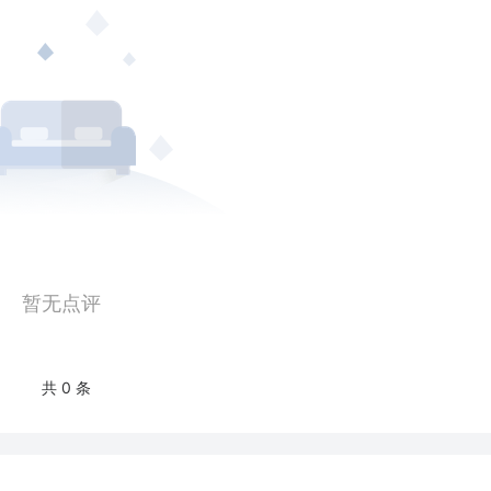
暂无点评
共 0 条