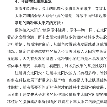
4、年龄增长组织衰退
随着年龄增长，脸上的肌肉和脂肪量逐渐减少，导致太
太阳穴凹陷会给人颧骨很高的错觉，导致中面部看起来
常用的两种丰太阳穴的方法：
假体植入太阳穴:就像假体隆鼻，假体丰胸一样，在太阳
看起来变得饱满，而丰太阳穴使用较多的假体材料多为硅胶
进行雕刻，然后注射麻药，从鬓角位置或者发际线处形成
情况，确定硅胶假体材料的植入位置将其放入太阳穴中固
显疤痕，因为有头发的遮盖，这种细小的疤痕是不易发觉
假体丰太阳穴，易雕刻，易塑性，对术后效果的掌控性较好
注射填充太阳穴：注射丰太阳穴的方式有很多种，除我
好多在科技发展下所带来的新产物，也都是人体皮肤基础
体脂肪，前者需要不间断的注射才能维持丰太阳穴的效果
后者由于需要先从受术者的其他部位抽取丰太阳穴所需的
移植后的脂肪成活率所影响;所以说注射丰太阳穴的缺点就