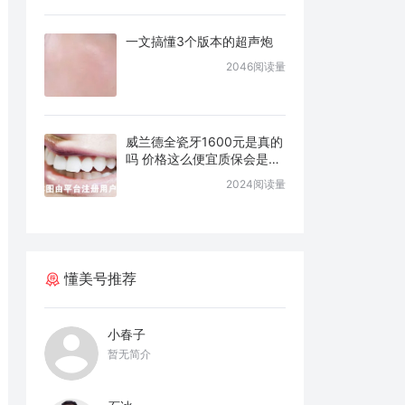
一文搞懂3个版本的超声炮
2046阅读量
威兰德全瓷牙1600元是真的
吗 价格这么便宜质保会是几
年
2024阅读量
懂美号推荐
小春子
暂无简介