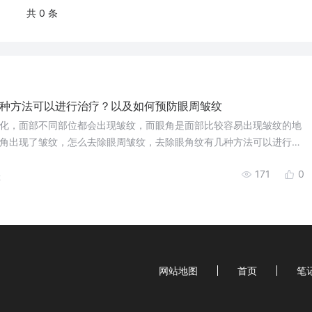
共 0 条
种方法可以进行治疗？以及如何预防眼周皱纹
化，面部不同部位都会出现皱纹，而眼角是面部比较容易出现皱纹的地
角出现了皱纹，怎么去除眼周皱纹，去除眼角纹有几种方法可以进行治
眼周皱纹
171
0
2
网站地图
首页
笔