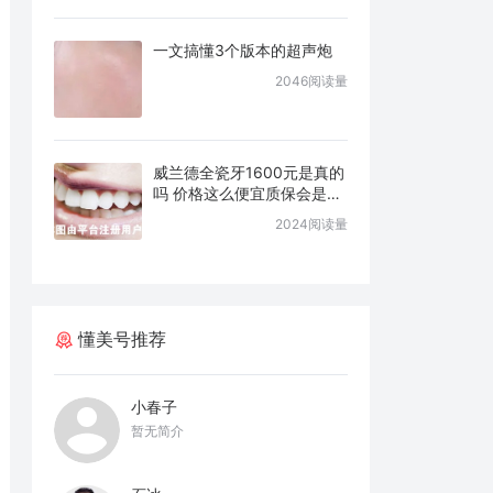
一文搞懂3个版本的超声炮
2046阅读量
威兰德全瓷牙1600元是真的
吗 价格这么便宜质保会是几
年
2024阅读量
懂美号推荐
小春子
暂无简介