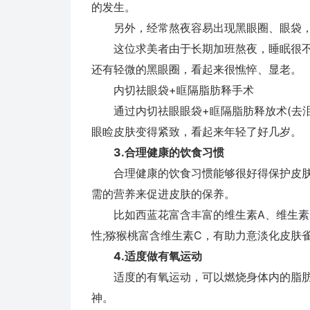
的发生。
另外，经常熬夜容易出现黑眼圈、眼袋，
这位求美者由于长期加班熬夜，睡眠很不
还有轻微的黑眼圈，看起来很憔悴、显老。
内切祛眼袋+眶隔脂肪释手术
通过内切祛眼眼袋+眶隔脂肪释放术(去泪
眼睑皮肤变得紧致，看起来年轻了好几岁。
3.合理健康的饮食习惯
合理健康的饮食习惯能够很好得保护皮肤
需的营养来促进皮肤的保养。
比如西蓝花富含丰富的维生素A、维生素C
性;猕猴桃富含维生素C，有助力意淡化皮肤
4.适度做有氧运动
适度的有氧运动，可以燃烧身体内的脂肪
神。