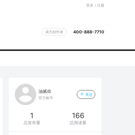
登录
注册
/
400-888-7710
成为创作者
油腻你
关注
官方账号
1
166
总发布量
总阅读量