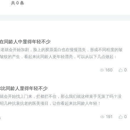
共 0 条
你在同龄人中显得年轻不少
衰老就会开始加剧，脸上的胶原蛋白也在慢慢流失，形成不同程度的皱
皱纹的产生，看起来比同龄人更年轻漂亮，可以从以下几点做起：
160
0
你比同龄人显得年轻不少
就会开始找上门来，拦都拦不住，那么我们就这样束手无策了吗？没
绍几种抗衰抗老的医美项目，让你看起来比同龄人年轻！
191
0
4