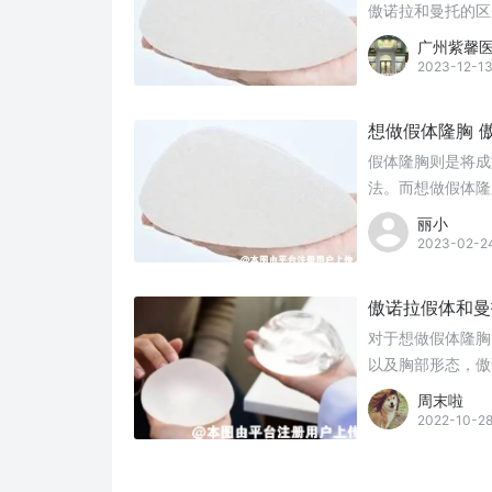
傲诺拉和曼托的区
广州紫馨
2023-12-1
想做假体隆胸 
假体隆胸则是将成
法。而想做假体隆
丽小
2023-02-2
傲诺拉假体和曼
对于想做假体隆胸
以及胸部形态，傲
周末啦
2022-10-2