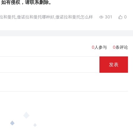
如有侵权，请联系删除。
拉和曼托,傲诺拉和曼托哪种好,傲诺拉和曼托怎么样
301
0
0
人参与
0
条评论
发表