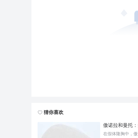
猜你喜欢
傲诺拉和曼托：
在假体隆胸中，傲