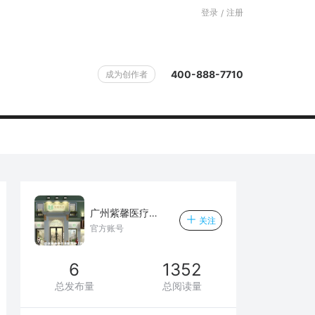
登录
注册
/
400-888-7710
成为创作者
广州紫馨医疗美容门诊部
关注
官方账号
6
1352
总发布量
总阅读量