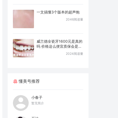
一文搞懂3个版本的超声炮
2046阅读量
威兰德全瓷牙1600元是真的
吗 价格这么便宜质保会是几
年
2024阅读量
懂美号推荐
小春子
暂无简介