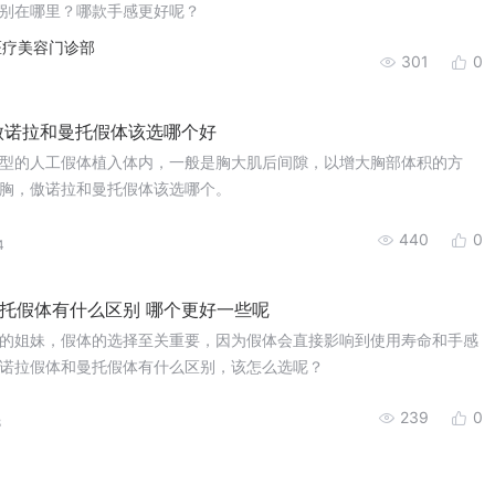
别在哪里？哪款手感更好呢？
医疗美容门诊部
301
0
3
傲诺拉和曼托假体该选哪个好
型的人工假体植入体内，一般是胸大肌后间隙，以增大胸部体积的方
胸，傲诺拉和曼托假体该选哪个。
440
0
4
托假体有什么区别 哪个更好一些呢
的姐妹，假体的选择至关重要，因为假体会直接影响到使用寿命和手感
诺拉假体和曼托假体有什么区别，该怎么选呢？
239
0
8