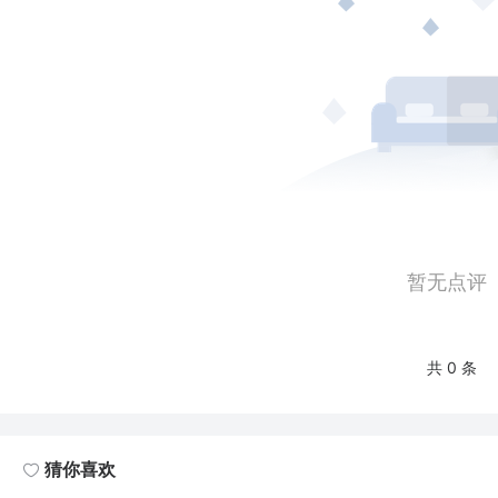
暂无点评
共 0 条
猜你喜欢