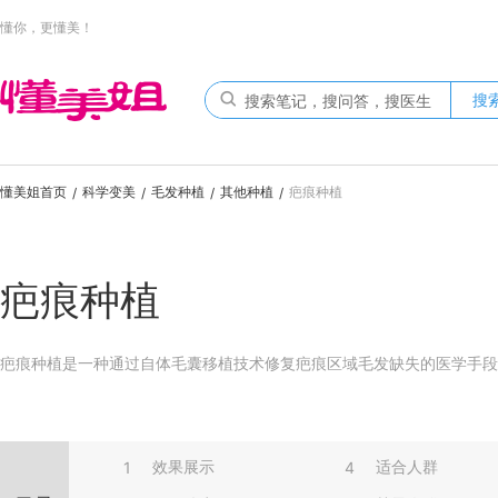
懂你，更懂美！
搜
懂美姐首页
科学变美
毛发种植
其他种植
疤痕种植
/
/
/
/
疤痕种植
疤痕种植是一种通过自体毛囊移植技术修复疤痕区域毛发缺失的医学手段
效果展示
适合人群
1
4