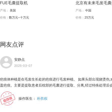
FUE毛囊提取机
北京有未来毛发毛囊
产地：
美国
产地：
中国
价格：
数万元~十万元
价格：
25万元
网友点评
安静点
2025-03-07
疤痕体种植是在毛发生长处的疤痕进行毛发种植。 如果头部出现烧烫伤,
盖疤痕。主要是提取患者后枕部的毛囊进行提取、分离,经过特殊处理后会
生长出新的头发,可以比较自然的遮盖疤痕。
操作医生：
朴胜权