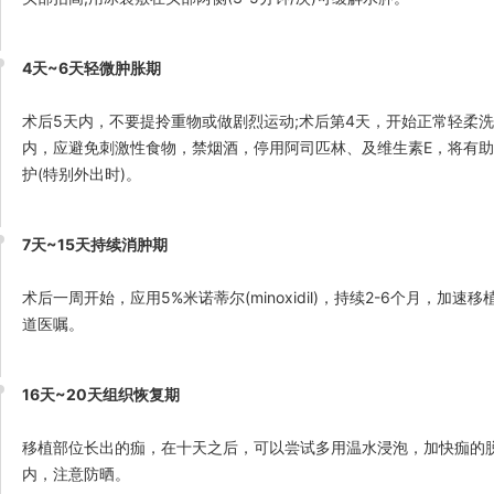
4天~6天轻微肿胀期
术后5天内，不要提拎重物或做剧烈运动;术后第4天，开始正常轻柔
内，应避免刺激性食物，禁烟酒，停用阿司匹林、及维生素E，将有助
护(特别外出时)。
7天~15天持续消肿期
术后一周开始，应用5%米诺蒂尔(minoxidil)，持续2-6个月，
道医嘱。
16天~20天组织恢复期
移植部位长出的痂，在十天之后，可以尝试多用温水浸泡，加快痂的脱
内，注意防晒。