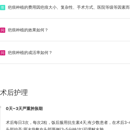
疤痕种植的费用因疤痕大小、复杂性、手术方式、医院等级等因素而
答
疤痕种植的效果如何？
问
效果自然：移植的毛发外观与自身头发的生长方向及密度一致，完全
持久性：移植的毛囊存活后，效果可持续终身。
答
疤痕种植的成活率如何？
问
改善疤痕：新生的毛发可遮盖疤痕，提升美观度。
恢复时间：术后6-9个月可见明显效果，完全恢复需1年左右。
疤痕种植的成活率因人而异，通常取决于以下因素：
疤痕类型与血运情况：浅表性疤痕或血运良好的疤痕，成活率较高；
植发技术与方法：先进的植发技术和精细的操作可提高成活率。
答
个体差异：年龄、健康状况、恢复能力等均会影响成活率。
术后护理：严格按照医生指示进行护理，可提高成活率。
术后护理
0天~3天严重肿胀期
术后每日3次，每次2粒，饭后服用抗生素4天;有少数患者，在术后3
头部抬高;用冰袋敷在头部两侧(3-5分钟/次)可缓解水肿。