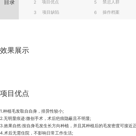
目录
项目优点
禁忌人群
2
5
项目缺陷
操作档案
3
6
效果展示
项目优点
1.种植毛发取自自身，排异性较小;
2.无明显痕迹:微创手术，术后疤痕隐蔽且不明显;
3.效果自然:按自身毛发生长方向种植，并且其种植后的毛发密度可接近正
4.术后无需住院，不影响日常工作生活;