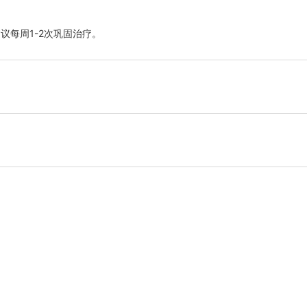
议每周1-2次巩固治疗。
肥胖者效果更明显，软脂肪堆积者见效更快。
-12周为平台期，12周后进入稳定减重期。敏感人群首次治疗后即可能见效