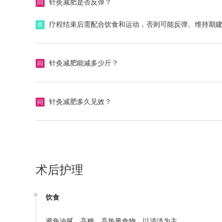
针灸减肥是否反弹？
问
疗程结束后需配合饮食和运动，否则可能反弹。维持期建
答
针灸减肥能减多少斤？
问
个体差异大，与体质、肥胖程度、配合度相关。单纯性
答
针灸减肥多久见效？
问
一般1-4周可见短期效果（如食欲下降、排便通畅），4
答
术后护理
饮食
避免油腻、高糖、高热量食物，以清淡为主。