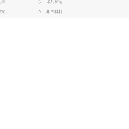
人群
术后护理
8
档案
相关材料
9