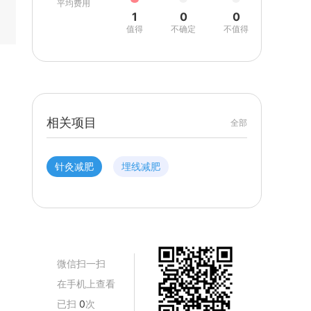
平均费用
1
0
0
值得
不确定
不值得
相关项目
全部
针灸减肥
埋线减肥
微信扫一扫
在手机上查看
已扫
0
次