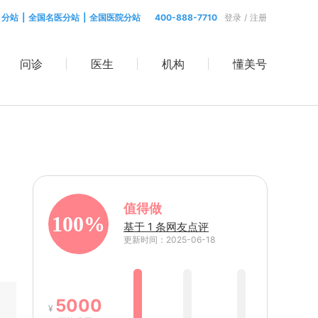
目分站
|
全国名医分站
|
全国医院分站
400-888-7710
登录
/
注册
问诊
医生
机构
懂美号
值得做
100%
基于 1 条网友点评
更新时间：2025-06-18
5000
¥