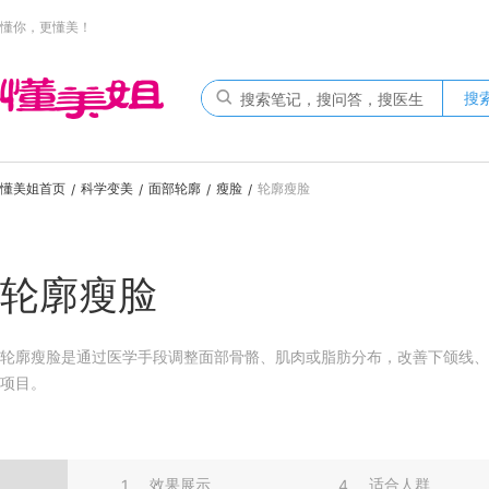
懂你，更懂美！
搜
懂美姐首页
科学变美
面部轮廓
瘦脸
轮廓瘦脸
/
/
/
/
轮廓瘦脸
轮廓瘦脸是通过医学手段调整面部骨骼、肌肉或脂肪分布，改善下颌线、
项目。
效果展示
适合人群
1
4