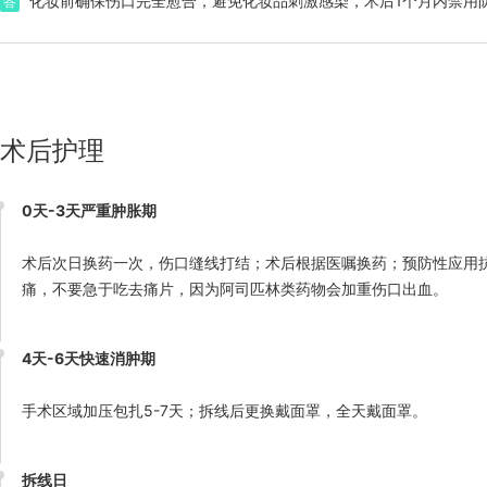
化妆前确保伤口完全愈合，避免化妆品刺激感染，术后1个月内禁用防
答
术后护理
0天-3天严重肿胀期
术后次日换药一次，伤口缝线打结；术后根据医嘱换药；预防性应用
痛，不要急于吃去痛片，因为阿司匹林类药物会加重伤口出血。
4天-6天快速消肿期
手术区域加压包扎5-7天；拆线后更换戴面罩，全天戴面罩。
拆线日