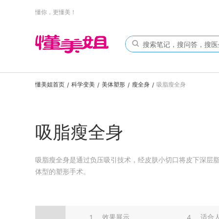
懂你，更懂美！
懂美姐首页
科学变美
美体塑形
瘦全身
吸脂瘦全身
/
/
/
/
吸脂瘦全身
吸脂瘦全身是通过负压吸引技术，经皮肤小切口将皮下深层
体型的塑形手术。
效果展示
适合
1
4