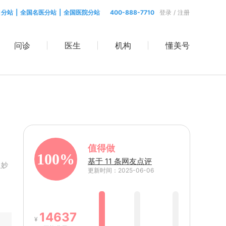
目分站
|
全国名医分站
|
全国医院分站
400-888-7710
登录
/
注册
问诊
医生
机构
懂美号
值得做
100%
基于 11 条网友点评
曼妙
更新时间：2025-06-06
14637
¥