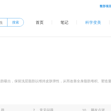
整形项
首页
笔记
科学变美
搜索
脂肪吸出，保留浅层脂肪以维持皮肤弹性，从而改善全身脂肪堆积、塑造
人群
常见问题
网友点评
7
10