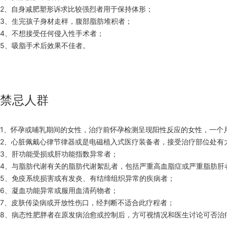
2、自身减肥塑形诉求比较强烈者用于保持体形；
3、生完孩子身材走样，腹部脂肪堆积者；
4、不想接受任何侵入性手术者；
5、吸脂手术后效果不佳者。
禁忌人群
1、怀孕或哺乳期间的女性，治疗前怀孕检测呈现阳性反应的女性，一个
2、心脏佩戴心律节律器或是电磁植入式医疗装备者，接受治疗部位处有
3、肝功能受损或肝功能指数异常者；
4、与脂肪代谢有关的脂肪代谢絮乱者，包括严重高血脂症或严重脂肪肝
5、免疫系统损害或有发炎、有结缔组织异常的疾病者；
6、凝血功能异常或服用血清药物者；
7、皮肤传染病或开放性伤口，经判断不适合此疗程者；
8、病态性肥胖者在原发病治愈或控制后，方可视情况和医生讨论可否治