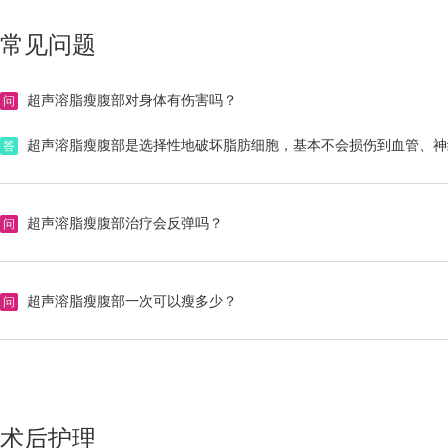
常见问题
超声溶脂瘦腹部对身体有伤害吗？
问
超声溶脂瘦腹部是选择性地破坏脂肪细胞，基本不会损伤到血管、神
答
超声溶脂瘦腹部治疗会反弹吗？
问
如果减掉的是水分而不是脂肪，一旦停止，就很容易出现体重反弹（
答
超声溶脂瘦腹部一次可以瘦多少？
问
超声溶脂瘦腹部减的不是体重，而是线条跟形态，是一种缩减围度的概
答
术后护理