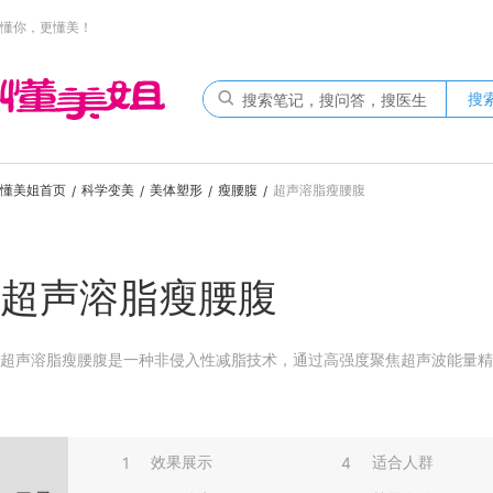
懂你，更懂美！
搜
懂美姐首页
科学变美
美体塑形
瘦腰腹
超声溶脂瘦腰腹
/
/
/
/
超声溶脂瘦腰腹
超声溶脂瘦腰腹是一种非侵入性减脂技术，通过高强度聚焦超声波能量精
效果展示
适合人群
1
4