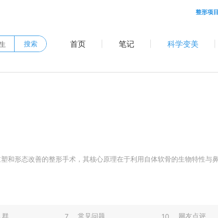
整形项
首页
笔记
科学变美
搜索
重塑和形态改善的整形手术，其核心原理在于利用自体软骨的生物特性与
人群
常见问题
网友点评
7
10