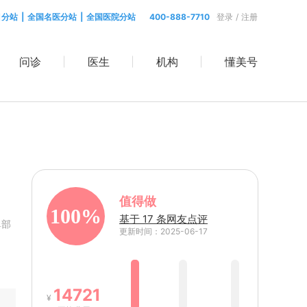
目分站
|
全国名医分站
|
全国医院分站
400-888-7710
登录
/
注册
问诊
医生
机构
懂美号
值得做
100%
基于 17 条网友点评
鼻部
更新时间：2025-06-17
14721
¥