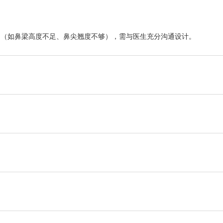
期（如鼻梁高度不足、鼻尖翘度不够），需与医生充分沟通设计。
吸困难，需术前评估鼻部解剖结构。
痕增生，瘢痕体质者需特别注意术后护理。
，导致鼻部形态变化，或因外力挤压、软骨移位引发鼻尖下垂、鼻梁偏斜等问
、病毒感染，导致鼻部红肿、疼痛甚至流脓，需及时就医处理。