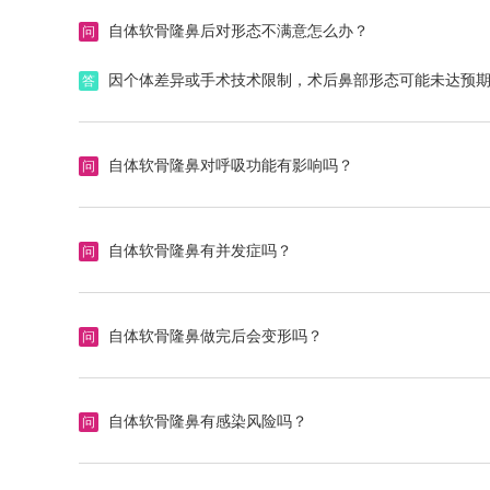
自体软骨隆鼻后对形态不满意怎么办？
问
因个体差异或手术技术限制，术后鼻部形态可能未达预
答
自体软骨隆鼻对呼吸功能有影响吗？
问
极少数情况下，手术可能损伤鼻腔结构，导致鼻塞或呼
答
自体软骨隆鼻有并发症吗？
问
取软骨部位（如耳后、肋部）可能出现疼痛、肿胀、瘢
答
自体软骨隆鼻做完后会变形吗？
问
植入鼻部的软骨可能被人体部分吸收（约5%-15%）
答
自体软骨隆鼻有感染风险吗？
问
手术部位若未严格消毒或术后护理不当，可能引发细菌
答