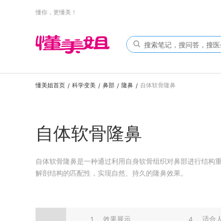
懂你，更懂美！
懂美姐首页
科学变美
鼻部
隆鼻
自体软骨隆鼻
/
/
/
/
自体软骨隆鼻
自体软骨隆鼻是一种通过利用自身软骨组织对鼻部进行结构
解剖结构的匹配性，实现自然、持久的隆鼻效果。
效果展示
适合
1
4