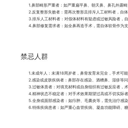
1.鼻部畸形严重者：如严重扁平鼻、朝天鼻、鼻孔外露畸
2.反复整形失败者：需再次整形且排斥人工材料者，自体
3.排斥人工材料者：对假体材料有疑虑或过敏风险者，自
4.鼻部修复需求者：如全鼻再造手术，需自体软骨作为支
禁忌人群
1.未成年人：未满18周岁者，鼻骨发育未完全，手术可
2.感染或皮肤疾病者：鼻部存在感染、酒糟鼻、湿疹等问
3.过敏体质者：对填充材料或自身组织有过敏反应者，术
4.精神状态不稳定者：对手术效果期望过高或不切实际者
5.全身或面部感染者：如疖肿、毛囊炎等，需先治疗感染
6.特殊疾病患者：如严重心血管疾病、凝血功能障碍、糖