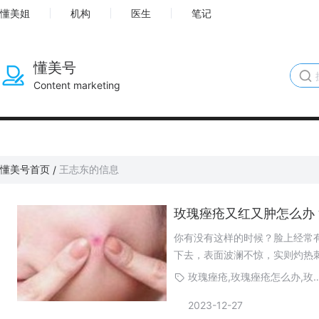
懂美姐
机构
医生
笔记
懂美号
Content marketing
懂美号首页
王志东的信息
/
玫瑰痤疮又红又肿怎么办
你有没有这样的时候？脸上经常
下去，表面波澜不惊，实则灼热
玫瑰痤疮,玫瑰痤疮怎么办
2023-12-27