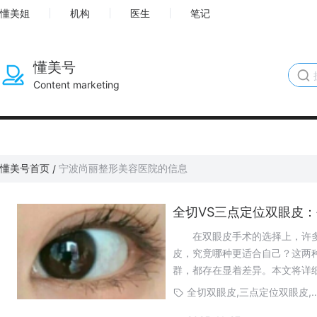
懂美姐
机构
医生
笔记
懂美号
Content marketing
懂美号首页
宁波尚丽整形美容医院的信息
/
全切VS三点定位双眼皮
在双眼皮手术的选择上，许多
皮，究竟哪种更适合自己？这两
群，都存在显着差异。本文将详
更明智的选择。
全切双眼皮,三点定位双眼