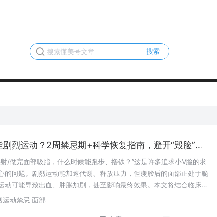
搜索
瘦脸后多久能剧烈运动？2周禁忌期+科学恢复指南，避开“毁脸”雷区！
/做完面部吸脂，什么时候能跑步、撸铁？”这是许多追求小V脸的求
心的问题。剧烈运动能加速代谢、释放压力，但瘦脸后的面部正处于脆
运动可能导致出血、肿胀加剧，甚至影响最终效果。本文将结合临床案
后运动的“安全时间线”与“科学运动指南”，助你安全变美不翻车。
瘦脸术后,剧烈运动禁忌,面部吸脂恢复