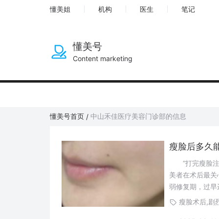
懂美姐
机构
医生
笔记
懂美号
Content marketing
懂美号首页
中山禾佳医疗美容门诊部的信息
/
“打完瘦脸注射
美者在术后最关
弱修复期，过早
例，详解瘦脸术