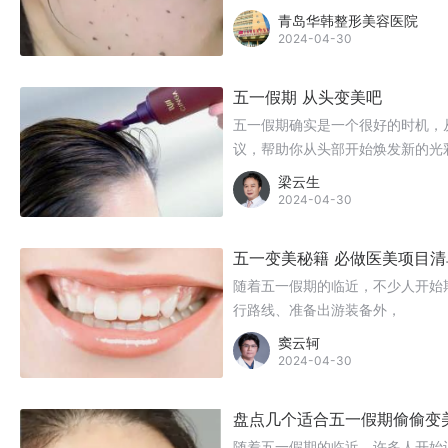
项目，如何选择适合自己的项目成
青岛华韩整形美容医院
的医美项目选择指南，帮助您轻松
2024-04-30
五一假期 从头变美吧
五一假期确实是一个很好的时机，
议，帮助你从头部开始焕发新的光
梁云生
2024-04-30
五一变美秘籍 必做医美项目清
随着五一假期的临近，不少人开始
行路线、准备出游装备外，
窦云轲
2024-04-30
盘点几个适合五一假期偷偷变
随着五一假期的临近，许多人开始