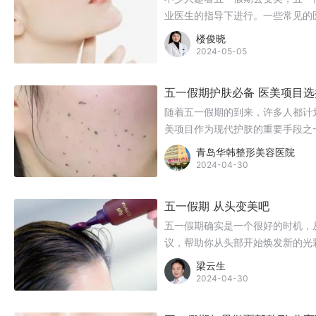
业医生的指导下进行。一些常见的
楼俊晓
2024-05-05
五一假期护肤必备 医美项目选
随着五一假期的到来，许多人都计
美项目作为现代护肤的重要手段之
项目，如何选择适合自己的项目成
青岛华韩整形美容医院
的医美项目选择指南，帮助您轻松
2024-04-30
五一假期 从头变美吧
五一假期确实是一个很好的时机，
议，帮助你从头部开始焕发新的光
梁云生
2024-04-30