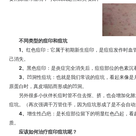
不同类型的痘印和痘坑
1、
红色痘印：它属于初期新生痘印，是痘痘发作时血管
己消失。
2、
黑色痘印：是炎症完全消失后，痘痘部位的色素沉
3、
凹洞性痘坑：也就是我们常说的痘坑，看起来像是
原蛋白时，真皮塌陷而形成的凹洞。
另外很多小伙伴长痘时管不住去抠、挤，也会增加化脓感
痘坑。（再次强调千万管住手，因为痘坑形成了是不会自动
4、
增生性凸疤：是长痘部位留下的明显红色凸起，看
质。
应该如何治疗痘印痘坑呢？