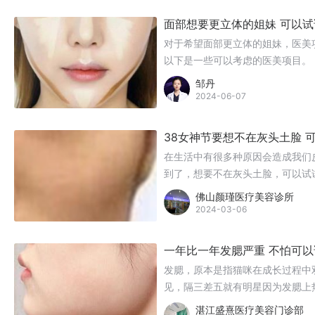
面部想要更立体的姐妹 可以
对于希望面部更立体的姐妹，医美
以下是一些可以考虑的医美项目。
邹丹
2024-06-07
38女神节要想不在灰头土脸 
在生活中有很多种原因会造成我们
到了，想要不在灰头土脸，可以试
佛山颜瑾医疗美容诊所
2024-03-06
一年比一年发腮严重 不怕可
发腮，原本是指猫咪在成长过程中
见，隔三差五就有明星因为发腮上
项目。
湛江盛熹医疗美容门诊部